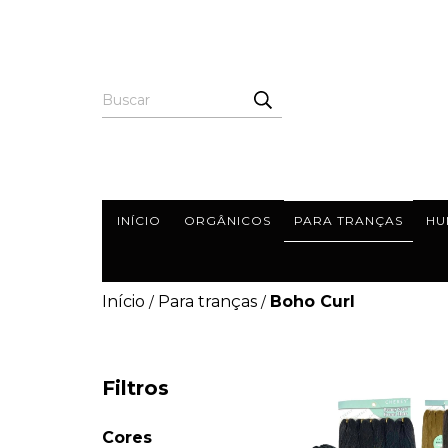
INÍCIO
ORGÂNICOS
PARA TRANÇAS
HU
Início
Para tranças
Boho Curl
/
/
Filtros
Cores