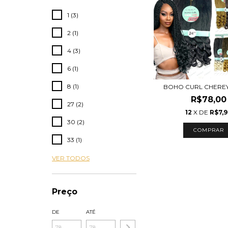
1 (3)
2 (1)
4 (3)
6 (1)
8 (1)
BOHO CURL CHEREY
R$78,00
27 (2)
12
X DE
R$7,
30 (2)
COMPRAR
33 (1)
VER TODOS
Preço
DE
ATÉ