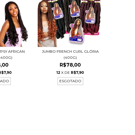
PSY AFRICAN
JUMBO FRENCH CURL GLÓRIA
(400G)
(400G)
,00
R$78,00
R$7,90
12
X DE
R$7,90
TADO
ESGOTADO