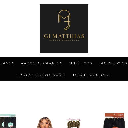
MANOS
RABOS DE CAVALOS
SINTÉTICOS
LACES E WIGS
TROCAS E DEVOLUÇÕES
DESAPEGOS DA GI