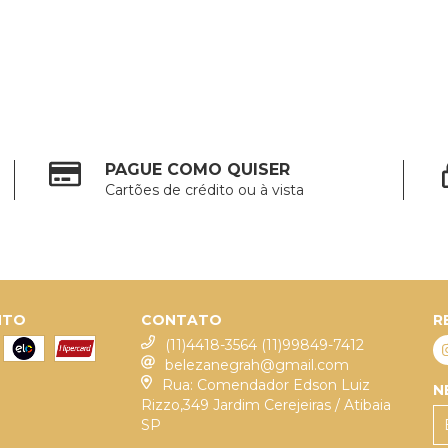
PAGUE COMO QUISER
Cartões de crédito ou à vista
NTO
CONTATO
R
(11)4418-3564 (11)99849-7412
belezanegrah@gmail.com
Rua: Comendador Edson Luiz
N
Rizzo,349 Jardim Cerejeiras / Atibaia
SP