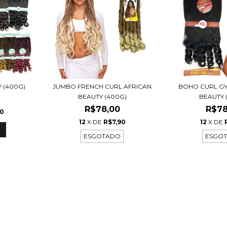
 (400G)
JUMBO FRENCH CURL AFRICAN
BOHO CURL GY
BEAUTY (400G)
BEAUTY 
R$78,00
R$78
90
12
X DE
R$7,90
12
X DE
ESGOTADO
ESGO