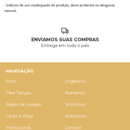
- Indícios de uso inadequado do produto, dano acidental ou desgaste
natural.
ENVIAMOS SUAS COMPRAS
Entrega em todo o país
NAVEGAÇÃO
Início
Orgânicos
Para Tranças
Humanos
Rabos de cavalos
Sintéticos
Laces e Wigs
Acessórios
Institucional
Contato