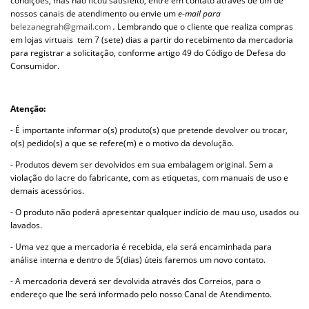
condições, mas não ficou satisfeito, entre em contato através de um de
nossos canais de atendimento ou envie um
e-mail para
.
Lembrando que o cliente que realiza compras
belezanegrah@gmail.com
em lojas virtuais tem 7 (sete) dias a partir do recebimento da mercadoria
para registrar a solicitação, conforme artigo 49 do Código de Defesa do
Consumidor.
Atenção:
- É importante informar o(s) produto(s) que pretende devolver ou trocar,
o(s) pedido(s) a que se refere(m) e o motivo da devolução.
- Produtos devem ser devolvidos em sua embalagem original. Sem a
violação do lacre do fabricante, com as etiquetas, com manuais de uso e
demais acessórios.
- O produto não poderá apresentar qualquer indício de mau uso, usados ou
lavados.
- Uma vez que a mercadoria é recebida, ela será encaminhada para
análise interna e dentro de 5(dias) úteis faremos um novo contato.
- A mercadoria deverá ser devolvida através dos Correios, para o
endereço que lhe será informado pelo nosso Canal de Atendimento.