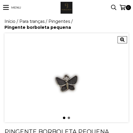
MENU
0
Início
/
Para tranças
/
Pingentes
/
Pingente borboleta pequena
PINGENTE BORBOLETA PEQUENA