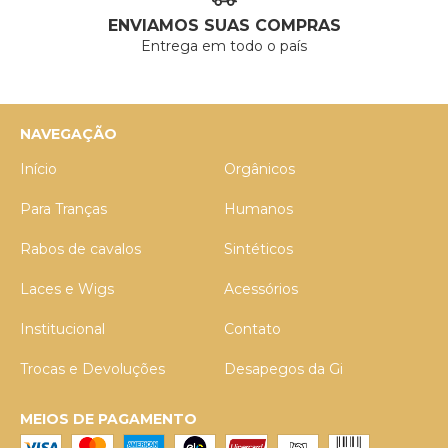
ENVIAMOS SUAS COMPRAS
Entrega em todo o país
NAVEGAÇÃO
Início
Orgânicos
Para Tranças
Humanos
Rabos de cavalos
Sintéticos
Laces e Wigs
Acessórios
Institucional
Contato
Trocas e Devoluções
Desapegos da Gi
MEIOS DE PAGAMENTO