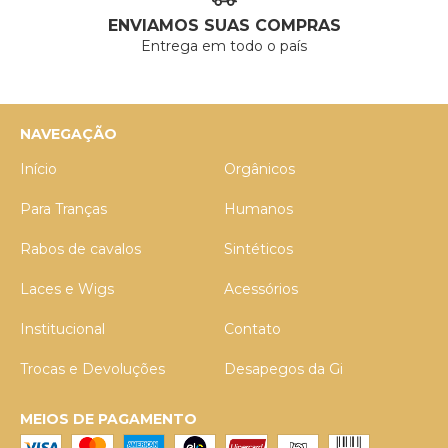
ENVIAMOS SUAS COMPRAS
Entrega em todo o país
NAVEGAÇÃO
Início
Orgânicos
Para Tranças
Humanos
Rabos de cavalos
Sintéticos
Laces e Wigs
Acessórios
Institucional
Contato
Trocas e Devoluções
Desapegos da Gi
MEIOS DE PAGAMENTO